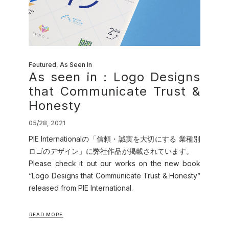
Feutured
,
As Seen In
As seen in : Logo Designs
that Communicate Trust &
Honesty
05/28, 2021
PIE Internationalの「信頼・誠実を大切にする 業種別
ロゴのデザイン」に弊社作品が掲載されています。
Please check it out our works on the new book
“Logo Designs that Communicate Trust & Honesty”
released from PIE International.
READ MORE