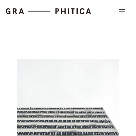
Work
About
News
Contact us
Search
Company Profile
Recruit
Partnership