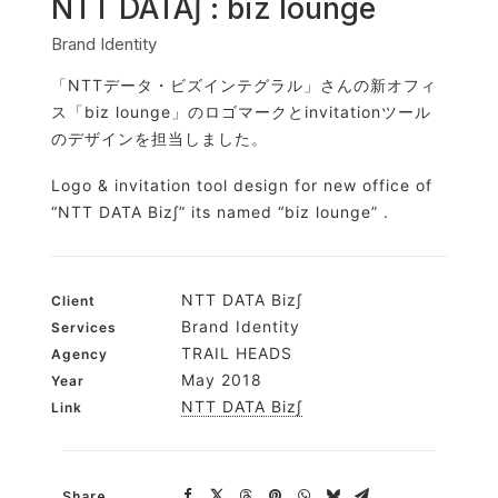
NTT DATA∫ : biz lounge
Brand Identity
「NTTデータ・ビズインテグラル」さんの新オフィ
ス「biz lounge」のロゴマークとinvitationツール
のデザインを担当しました。
Logo & invitation tool design for new office of
“NTT DATA Biz∫” its named “biz lounge” .
NTT DATA Biz∫
Client
Brand Identity
Services
TRAIL HEADS
Agency
May 2018
Year
NTT DATA Biz∫
Link
Share