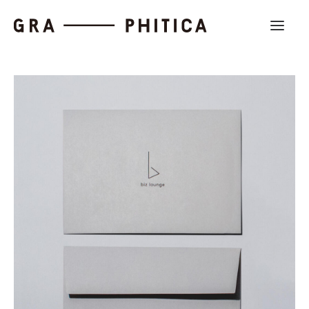
Work
About
News
Contact us
Search
Company Profile
Recruit
Partnership